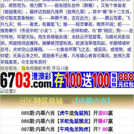
远、顺势而为、借力腾飞——既有团队协作（群雁），又有个体奋发
（振翅乘风），最终达到超凡境界（放飛九霄）。其中“雁”非十二生肖，
但可取其意象映射：马——奔腾千里，志在远方；龙——腾云驾雾，飞
升九天；鸡——禽类，有翼能飞；猴——轻灵攀高，眼界开阔；蛇——
借势攀升（传说中的“小龙”）；羊——吉祥和顺，与“群”相应；狗——忠
守阵地，仰望天际。用生肖暗喻此境：龙跃云开现碧霄，马踏长风影自
骄。鸡振残翎追雁阵，猴攀绝顶望秋高。蛇游浅草借风起，羊跪晴坡听
远号，犬吠空山送雁翱。 ——七兽各怀腾飞之志，或驭风、或借势、或
仰望；天高云净之时，振翅者不止雁，凡有雄心者皆可乘风，放飛九霄
非独禽类，众生皆有其时
综合取肖：
马
龙鸡猴蛇羊狗 开马13准
🇭🇰特区总站
【内幕六肖】
🇭🇰
085期:内幕六肖【
虎牛
龙
兔鼠狗
】开
龙03
赢
086期:内幕六肖【
羊蛇兔鼠
猴
龙
】开
猴47
赢
087期:内幕六肖【
牛鸡兔龙狗虎
】开
？00
赢