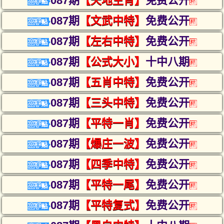
087期
【天地生肖】
免费公开
087期
【文武中特】
免费公开
087期
【左右中特】
免费公开
087期
【公式大小】
十中八期
087期
【五肖中特】
免费公开
087期
【三头中特】
免费公开
087期
【平特一肖】
免费公开
087期
【爆庄一波】
免费公开
087期
【四季中特】
免费公开
087期
【平特一尾】
免费公开
087期
【平特复式】
免费公开