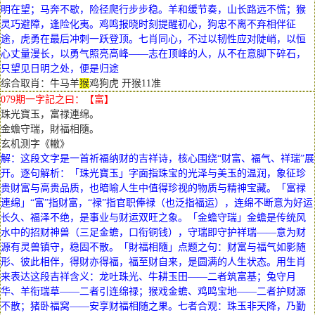
明在望；马奔不歇，险径爬行步步稳。羊和缓节奏，山长路远不慌；猴
灵巧避障，逢险化夷。鸡鸣报晓时刻提醒初心，狗忠不离不弃相伴征
途，虎勇在最后冲刺一跃登顶。七肖同心，不过以韧性应对陡峭，以恒
心丈量漫长，以勇气照亮高峰——志在顶峰的人，从不在意脚下碎石，
只望见日明之处，便是归途
综合取肖：牛马羊
猴
鸡狗虎 开猴11准
079期一字記之曰：【富】
珠光寶玉，富禄連绵。
金蟾守瑞，財福相隨。
玄机测字《轍》
解：这段文字是一首祈福纳财的吉祥诗，核心围绕“财富、福气、祥瑞”展
开。逐句解析：「珠光寶玉」字面指珠宝的光泽与美玉的温润，象征珍
贵财富与高贵品质，也暗喻人生中值得珍视的物质与精神宝藏。「富禄
連绵」“富”指财富，“禄”指官职俸禄（也泛指福运），连绵不断意为好运
长久、福泽不绝，是事业与财运双旺之象。「金蟾守瑞」金蟾是传统风
水中的招财神兽（三足金蟾，口衔铜钱），守瑞即守护祥瑞——意为财
源有灵兽镇守，稳固不散。「財福相隨」点题之句：财富与福气如影随
形、彼此相伴，得财亦得福，福至财自来，是圆满的人生状态。用生肖
来表达这段吉祥含义：龙吐珠光、牛耕玉田——二者筑富基；兔守月
华、羊衔瑞草——二者引连绵禄；猴戏金蟾、鸡鸣宝地——二者护财源
不散；猪卧福窝——安享财福相随之果。七者合观：珠玉非天降，乃勤