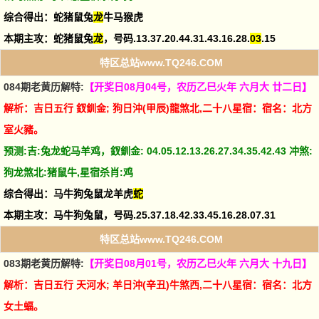
综合得出：蛇猪鼠兔
龙
牛马猴虎
本期主攻：蛇猪鼠兔
龙
，号码.13.37.20.44.31.43.16.28.
03
.15
特区总站www.TQ246.COM
084期老黄历解特:
【开奖日08月04号，农历乙巳火年 六月大 廿二日】
解析：吉日五行 釵釧金; 狗日沖(甲辰)龍煞北,二十八星宿：宿名：北方
室火豬。
预测:吉:兔龙蛇马羊鸡，釵釧金: 04.05.12.13.26.27.34.35.42.43 冲煞:
狗龙煞北:猪鼠牛,星宿杀肖:鸡
综合得出：马牛狗兔鼠龙羊虎
蛇
本期主攻：马牛狗兔鼠，号码.25.37.18.42.33.45.16.28.07.31
特区总站www.TQ246.COM
083期老黄历解特:
【开奖日08月01号，农历乙巳火年 六月大 十九日】
解析：吉日五行 天河水; 羊日沖(辛丑)牛煞西,二十八星宿：宿名：北方
女土蝠。