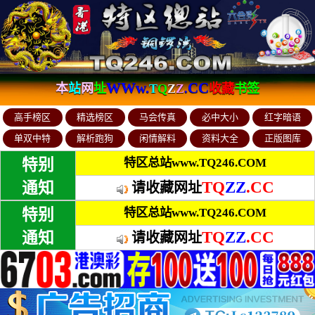
WWw.
CC
本
站
网
址
T
Q
Z
Z
.
收藏
书签
高手榜区
精选榜区
马会传真
必中大小
红字暗语
单双中特
解析跑狗
闲情解料
资料大全
正版图库
特别
特区总站www.TQ246.COM
TQ
ZZ
.CC
通知
请收藏网址
特别
特区总站www.TQ246.COM
TQ
ZZ
.CC
通知
请收藏网址