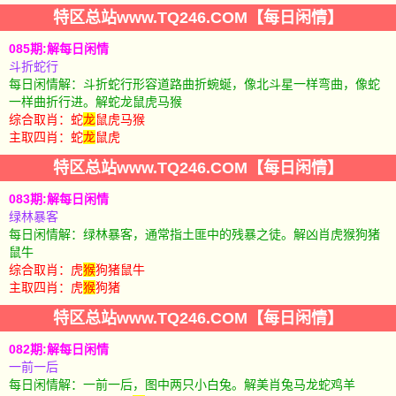
特区总站www.TQ246.COM【每日闲情】
085期:解每日闲情
斗折蛇行
每日闲情解：斗折蛇行形容道路曲折蜿蜒，像北斗星一样弯曲，像蛇
一样曲折行进。解蛇龙鼠虎马猴
综合取肖：蛇
龙
鼠虎马猴
主取四肖：蛇
龙
鼠虎
特区总站www.TQ246.COM【每日闲情】
083期:解每日闲情
绿林暴客
每日闲情解：绿林暴客，通常指土匪中的残暴之徒。解凶肖虎猴狗猪
鼠牛
综合取肖：虎
猴
狗猪鼠牛
主取四肖：虎
猴
狗猪
特区总站www.TQ246.COM【每日闲情】
082期:解每日闲情
一前一后
每日闲情解：一前一后，图中两只小白兔。解美肖兔马龙蛇鸡羊