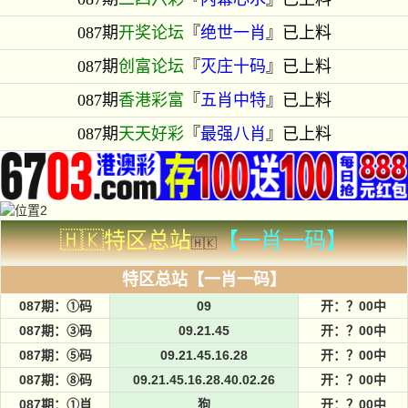
087期
开奖论坛
『
绝世一肖
』已上料
087期
创富论坛
『
灭庄十码
』已上料
087期
香港彩富
『
五肖中特
』已上料
087期
天天好彩
『
最强八肖
』已上料
🇭🇰特区总站
【一肖一码】
🇭🇰
特区总站【一肖一码】
087期：①码
09
开：？00中
087期：③码
09.21.45
开：？00中
087期：⑤码
09.21.45.16.28
开：？00中
087期：⑧码
09.21.45.16.28.40.02.26
开：？00中
087期：①肖
狗
开：？00中