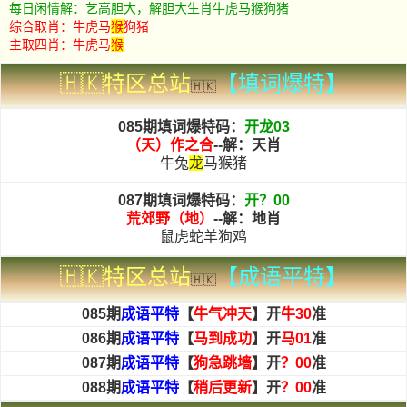
每日闲情解：艺高胆大，解胆大生肖牛虎马猴狗猪
综合取肖：牛虎马
猴
狗猪
主取四肖：牛虎马
猴
🇭🇰特区总站
【填词爆特】
🇭🇰
085期填词爆特码：
开龙03
（天）作之合
--解：天肖
牛兔
龙
马猴猪
087期填词爆特码：
开？00
荒郊野（地）
--解：地肖
鼠虎蛇羊狗鸡
🇭🇰特区总站
【成语平特】
🇭🇰
085期
成语平特
【
牛气冲天
】开
牛30
准
086期
成语平特
【
马到成功
】开
马01
准
087期
成语平特
【
狗急跳墙
】开
？00
准
088期
成语平特
【
稍后更新
】开
？00
准