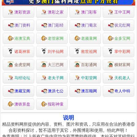
澳彩资源
澳彩之家
澳门彩客
王中王网
澳门资料
澳门彩经
澳门葡京
状元红网
港澳宝典
老管家网
老顽童网
金多宝网
诸葛神算
刘半仙网
救世祖网
掌中彩网
金虎堂网
大三巴网
百彩通网
横财富网
马经论坛
老夫子网
中彩堂网
天机老人
澳藏宝阁
澳洪七公
澳百顺网
奇人中特
澳铁算盘
报彩神童
说明
精品资料网所提供的内容、资料、图片和资讯，只应用在合法的香港⑥
合彩资料探讨，暂不适用于其它，外围博彩和使用。特此声明！
免责声明：以上所有广告内容均为彩票赞助商提供，本站不对其经营行