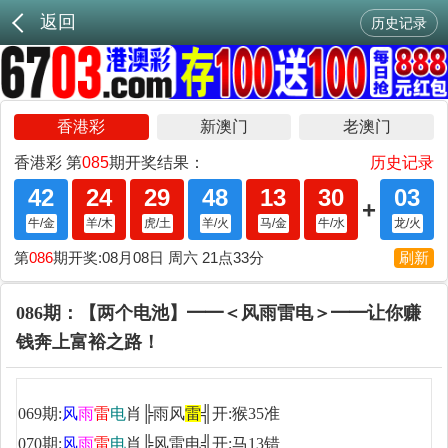
返回
历史记录
086期：【两个电池】━━＜风雨雷电＞━━让你赚
钱奔上富裕之路！
069期:
风
雨
雷
电
肖╠雨风
雷
╣开:猴35准
070期:
风
雨
雷
电
肖╠风雷电╣开:马13错