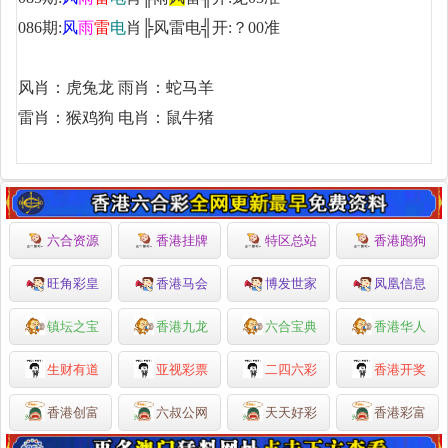
086期:
风
雨
雷
电
肖╠风雷电╣开:？00准
风肖：虎兔龙 雨肖：蛇马羊
雷肖：猴鸡狗 电肖：鼠牛猪
六合资源
香港挂牌
特区总站
香港跑狗
旺角彩皇
香港马会
博发世家
凤凰信息
镇坛之宝
香港九龙
六合宝典
香港华人
生财有道
亚视彩票
二四六彩
香港开奖
香港创富
六叔公网
天天好彩
香港彩富