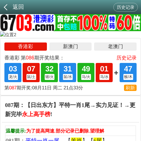
返回
历史记录
087期：【日出东方】平特一肖1尾→实力见证！→更
新完毕
永上高手榜
!
温馨提示:
为了提高网速.部分记录已删除.望理解
081期：
平特一肖一尾
→
【
羊肖
】【
6尾
】