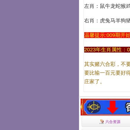
左肖：鼠牛龙蛇猴
右肖：虎兔马羊狗
温馨提示:009期开
2023年生肖属性：01兔
其实赌六合彩，不
要比输一百元要好
庄家了。
六合资源