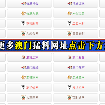
香港马会
博发世家
香港九龙
六合宝典
亚视彩票
二四六彩
六叔公网
天天好彩
澳彩之家
澳门彩客
澳门彩经
澳门葡京
老管家网
老顽童网
刘半仙网
救世祖网
大三巴网
百彩通网