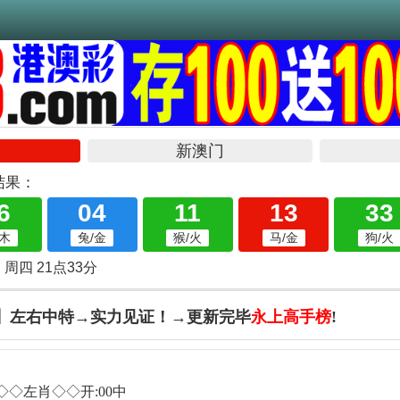
喜】左右中特→实力见证！→更新完毕
永上高手榜
!
◇◇左肖◇◇开:00中