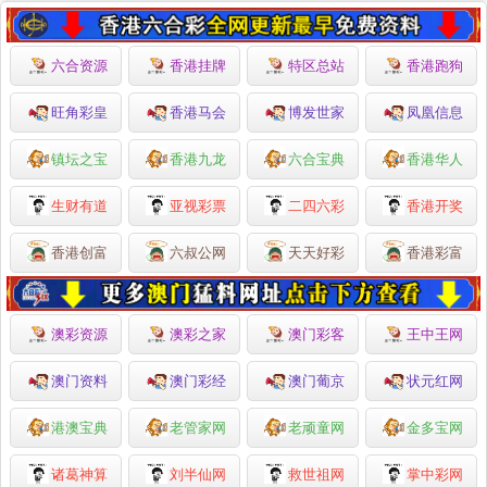
六合资源
香港挂牌
特区总站
香港跑狗
旺角彩皇
香港马会
博发世家
凤凰信息
镇坛之宝
香港九龙
六合宝典
香港华人
生财有道
亚视彩票
二四六彩
香港开奖
香港创富
六叔公网
天天好彩
香港彩富
澳彩资源
澳彩之家
澳门彩客
王中王网
澳门资料
澳门彩经
澳门葡京
状元红网
港澳宝典
老管家网
老顽童网
金多宝网
诸葛神算
刘半仙网
救世祖网
掌中彩网