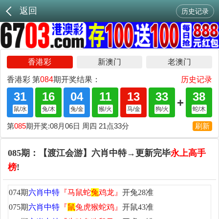
返回
历史记录
085期：【渡江会游】六肖中特→更新完毕
永上高手
榜
!
074期
六肖中特
『马鼠蛇
兔
鸡龙』
开兔28准
075期
六肖中特
『
鼠
兔虎猴蛇鸡』
开鼠43准