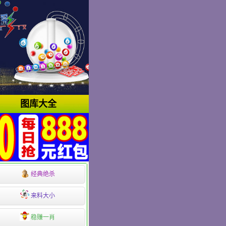
图库大全
经典绝杀
来料大小
稳赚一肖