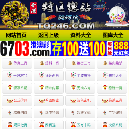
网站首页
返回上级
资料大全
图库大全
传真二肖
爆料一肖
绝密三肖
经典绝杀
平码2中2
狂砸两肖
半波爆特
来料大小
特准八期
精准内幕
无错六肖
稳赚一肖
公式①码
看图解密
波色玄机
绝杀三肖
精选四肖
稳中特码
超准⑤码
二字爆特
规律七肖
四肖选一
五肖十码
火爆八码