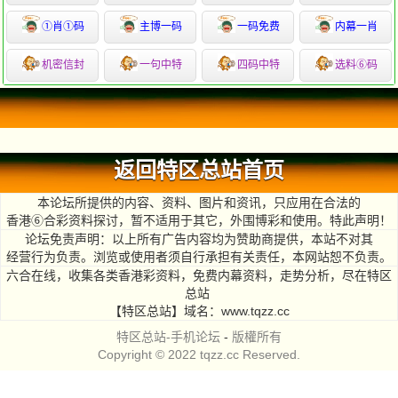
①肖①码
主博一码
一码免费
内幕一肖
机密信封
一句中特
四码中特
选料⑥码
返回特区总站首页
本论坛所提供的内容、资料、图片和资讯，只应用在合法的
香港⑥合彩资料探讨，暂不适用于其它，外围博彩和使用。特此声明！
论坛免责声明：以上所有广告内容均为赞助商提供，本站不对其
经营行为负责。浏览或使用者须自行承担有关责任，本网站恕不负责。
六合在线，收集各类香港彩资料，免费内幕资料，走势分析，尽在特区
总站
【特区总站】域名：www.tqzz.cc
特区总站-手机论坛
-
版權所有
Copyright © 2022 tqzz.cc Reserved.