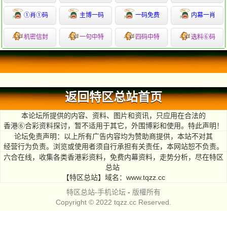
①肖①码
主博一码
一码免费
内幕一肖
机密信封
一句中特
四码中特
选料⑥码
返回特区总站首页
本论坛所提供的内容、资料、图片和资讯，只应用在合法的
香港⑥合彩资料探讨，暂不适用于其它，外围博彩和使用。特此声明！
论坛免责声明：以上所有广告内容均为赞助商提供，本站不对其
经营行为负责。浏览或使用者须自行承担有关责任，本网站恕不负责。
六合在线，收集各类香港彩资料，免费内幕资料，走势分析，尽在特区
总站
【特区总站】域名：www.tqzz.cc
特区总站-手机论坛
-
版權所有
Copyright © 2022 tqzz.cc Reserved.