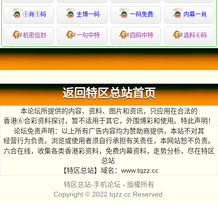
①肖①码
主博一码
一码免费
内幕一肖
机密信封
一句中特
四码中特
选料⑥码
返回特区总站首页
本论坛所提供的内容、资料、图片和资讯，只应用在合法的
香港⑥合彩资料探讨，暂不适用于其它，外围博彩和使用。特此声明！
论坛免责声明：以上所有广告内容均为赞助商提供，本站不对其
经营行为负责。浏览或使用者须自行承担有关责任，本网站恕不负责。
六合在线，收集各类香港彩资料，免费内幕资料，走势分析，尽在特区
总站
【特区总站】域名：www.tqzz.cc
特区总站-手机论坛
-
版權所有
Copyright © 2022 tqzz.cc Reserved.