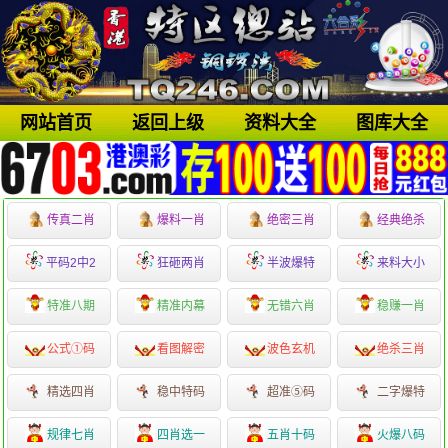
网站首页
返回上级
资料大全
图库大全
传真二肖
爆料一肖
绝密三肖
经典绝杀
平码2中2
狂砸两肖
半波爆特
来料大小
特准八期
精准内幕
无错六肖
稳赚一肖
公式①码
看图解密
波色玄机
绝杀三肖
精选四肖
稳中特码
超准⑤码
二字爆特
规律七肖
四肖选一
五肖十码
火爆八码