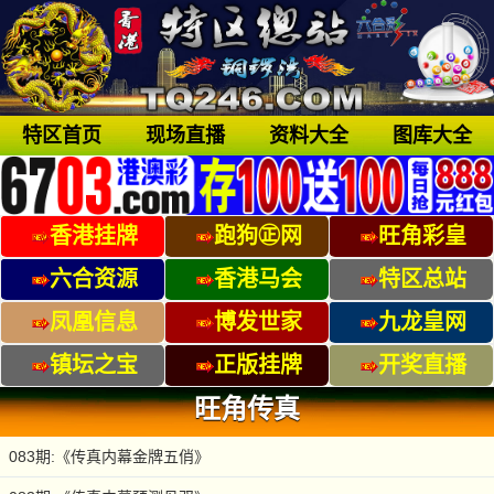
特区首页
现场直播
资料大全
图库大全
香港挂牌
跑狗㊣网
旺角彩皇
六合资源
香港马会
特区总站
凤凰信息
博发世家
九龙皇网
镇坛之宝
正版挂牌
开奖直播
旺角传真
083期:《传真内幕金牌五俏》