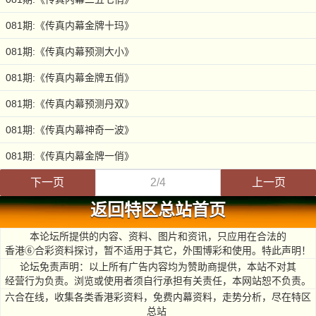
081期:《传真内幕金牌十玛》
081期:《传真内幕预测大小》
081期:《传真内幕金牌五俏》
081期:《传真内幕预测丹双》
081期:《传真内幕神奇一波》
081期:《传真内幕金牌一俏》
下一页
2/4
上一页
返回特区总站首页
本论坛所提供的内容、资料、图片和资讯，只应用在合法的
香港⑥合彩资料探讨，暂不适用于其它，外围博彩和使用。特此声明！
论坛免责声明：以上所有广告内容均为赞助商提供，本站不对其
经营行为负责。浏览或使用者须自行承担有关责任，本网站恕不负责。
六合在线，收集各类香港彩资料，免费内幕资料，走势分析，尽在特区
总站