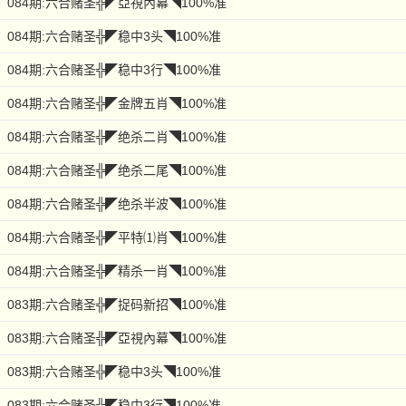
084期:六合赌圣╬◤亞視內幕◥100%准
084期:六合赌圣╬◤稳中3头◥100%准
084期:六合赌圣╬◤稳中3行◥100%准
084期:六合赌圣╬◤金牌五肖◥100%准
084期:六合赌圣╬◤绝杀二肖◥100%准
084期:六合赌圣╬◤绝杀二尾◥100%准
084期:六合赌圣╬◤绝杀半波◥100%准
084期:六合赌圣╬◤平特⑴肖◥100%准
084期:六合赌圣╬◤精杀一肖◥100%准
083期:六合赌圣╬◤捉码新招◥100%准
083期:六合赌圣╬◤亞視內幕◥100%准
083期:六合赌圣╬◤稳中3头◥100%准
083期:六合赌圣╬◤稳中3行◥100%准