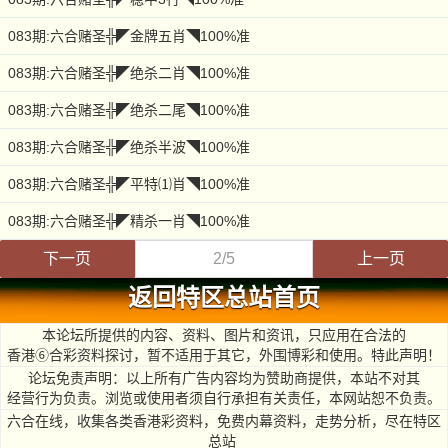
083期:六合赌圣╬◤金牌五肖◥100%准
083期:六合赌圣╬◤绝杀二肖◥100%准
083期:六合赌圣╬◤绝杀二尾◥100%准
083期:六合赌圣╬◤绝杀半波◥100%准
083期:六合赌圣╬◤平特⑴肖◥100%准
083期:六合赌圣╬◤精杀一肖◥100%准
下一页
2/5
上一页
返回特区总站首页
本论坛所提供的内容、资料、图片和资讯，只应用在合法的
香港⑥合彩资料探讨，暂不适用于其它，外围博彩和使用。特此声明！
论坛免责声明：以上所有广告内容均为赞助商提供，本站不对其
经营行为负责。浏览或使用者须自行承担有关责任，本网站恕不负责。
六合在线，收集各类香港彩资料，免费内幕资料，走势分析，尽在特区
总站