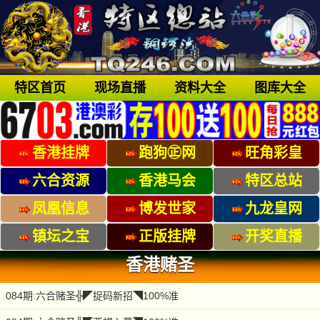
特区首页
现场直播
资料大全
图库大全
香港挂牌
跑狗㊣网
旺角彩皇
六合资源
香港马会
特区总站
凤凰信息
博发世家
九龙皇网
镇坛之宝
正版挂牌
开奖直播
香港赌圣
084期:六合赌圣╬◤捉码新招◥100%准