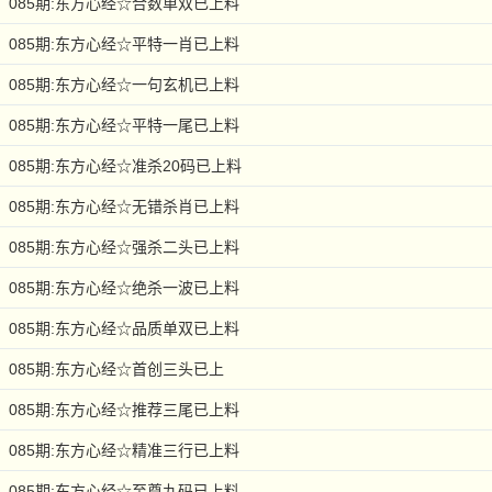
085期:东方心经☆合数单双已上料
085期:东方心经☆平特一肖已上料
085期:东方心经☆一句玄机已上料
085期:东方心经☆平特一尾已上料
085期:东方心经☆准杀20码已上料
085期:东方心经☆无错杀肖已上料
085期:东方心经☆强杀二头已上料
085期:东方心经☆绝杀一波已上料
085期:东方心经☆品质单双已上料
085期:东方心经☆首创三头已上
085期:东方心经☆推荐三尾已上料
085期:东方心经☆精准三行已上料
085期:东方心经☆至尊九码已上料