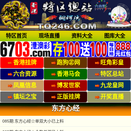
特区首页
现场直播
资料大全
图库大全
香港挂牌
跑狗㊣网
旺角彩皇
六合资源
香港马会
特区总站
凤凰信息
博发世家
九龙皇网
镇坛之宝
正版挂牌
开奖直播
东方心经
085期:东方心经☆单双大小已上料