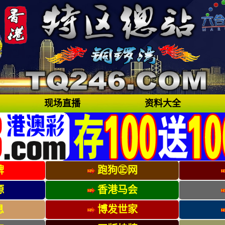
现场直播
资料大全
牌
跑狗㊣网
源
香港马会
息
博发世家