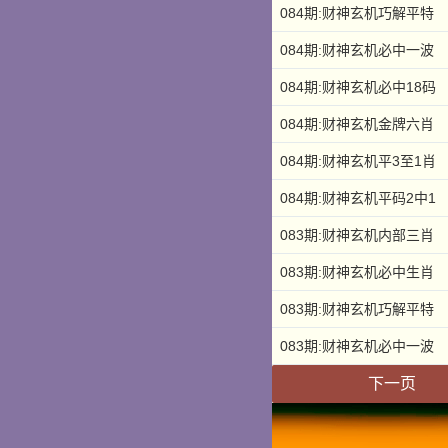
084期:财神玄机巧解平特
084期:财神玄机必中一波
084期:财神玄机必中18码
084期:财神玄机金牌六肖
084期:财神玄机平3至1肖
084期:财神玄机平码2中1
083期:财神玄机内部三肖
083期:财神玄机必中生肖
083期:财神玄机巧解平特
083期:财神玄机必中一波
下一页