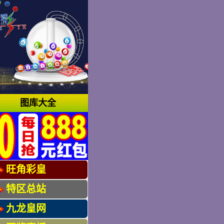
图库大全
旺角彩皇
特区总站
九龙皇网