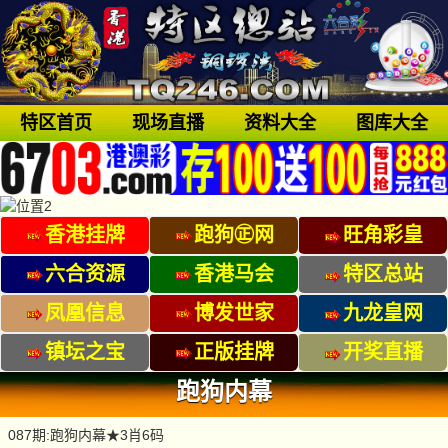
特区首页
现场直播
资料大全
图库大全
香港挂牌
跑狗㊣网
旺角彩皇
六合资源
香港马会
特区总站
凤凰信息
博发世家
九龙皇网
镇坛之宝
正版挂牌
开奖直播
跑狗内幕
087期:跑狗内幕★3肖6码