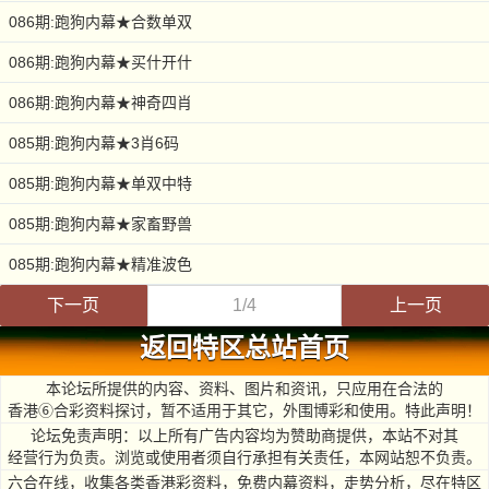
086期:跑狗内幕★合数单双
086期:跑狗内幕★买什开什
086期:跑狗内幕★神奇四肖
085期:跑狗内幕★3肖6码
085期:跑狗内幕★单双中特
085期:跑狗内幕★家畜野兽
085期:跑狗内幕★精准波色
下一页
1/4
上一页
返回特区总站首页
本论坛所提供的内容、资料、图片和资讯，只应用在合法的
香港⑥合彩资料探讨，暂不适用于其它，外围博彩和使用。特此声明！
论坛免责声明：以上所有广告内容均为赞助商提供，本站不对其
经营行为负责。浏览或使用者须自行承担有关责任，本网站恕不负责。
六合在线，收集各类香港彩资料，免费内幕资料，走势分析，尽在特区