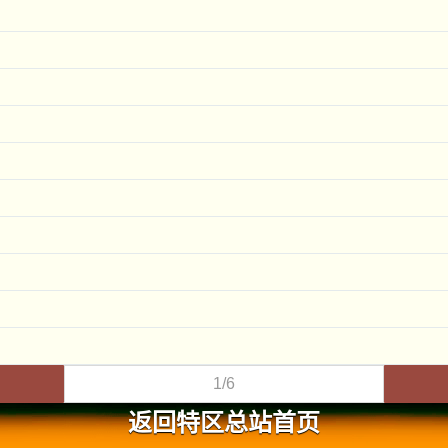
1/6
返回特区总站首页