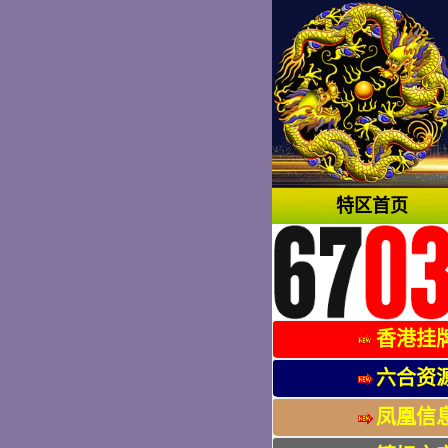
特区首页
香港挂
六合资
凤凰信