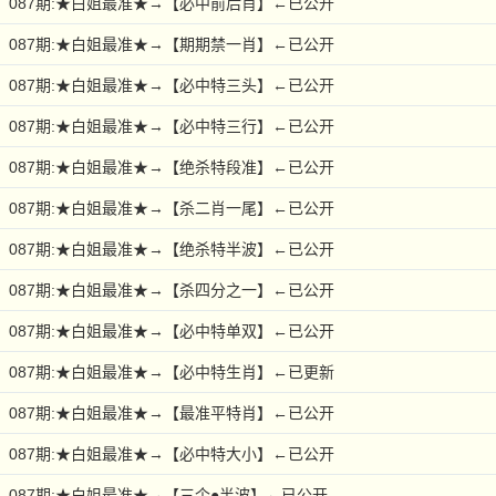
087期:★白姐最准★→【必中前后肖】←已公开
087期:★白姐最准★→【期期禁一肖】←已公开
087期:★白姐最准★→【必中特三头】←已公开
087期:★白姐最准★→【必中特三行】←已公开
087期:★白姐最准★→【绝杀特段准】←已公开
087期:★白姐最准★→【杀二肖一尾】←已公开
087期:★白姐最准★→【绝杀特半波】←已公开
087期:★白姐最准★→【杀四分之一】←已公开
087期:★白姐最准★→【必中特单双】←已公开
087期:★白姐最准★→【必中特生肖】←已更新
087期:★白姐最准★→【最准平特肖】←已公开
087期:★白姐最准★→【必中特大小】←已公开
087期:★白姐最准★→【三个●半波】←已公开