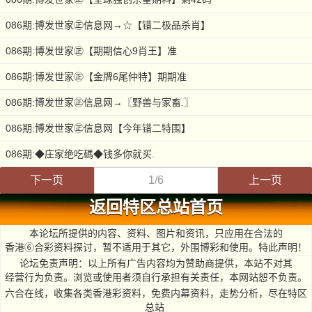
086期:博发世家㊣信息网→☆【错二极品杀肖】
086期:博发世家㊣【期期信心9肖王】准
086期:博发世家㊣【金牌6尾仲特】期期准
086期:博发世家㊣信息网→〖野兽与家畜.〗
086期:博发世家㊣信息网【今年错二特围】
086期:◆庄家绝吃碼◆钱多你就买.
下一页
1/6
上一页
返回特区总站首页
本论坛所提供的内容、资料、图片和资讯，只应用在合法的
香港⑥合彩资料探讨，暂不适用于其它，外围博彩和使用。特此声明！
论坛免责声明：以上所有广告内容均为赞助商提供，本站不对其
经营行为负责。浏览或使用者须自行承担有关责任，本网站恕不负责。
六合在线，收集各类香港彩资料，免费内幕资料，走势分析，尽在特区
总站