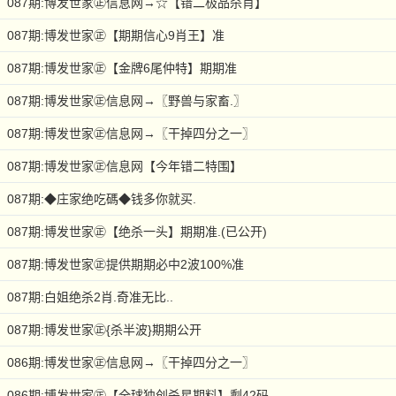
087期:博发世家㊣信息网→☆【错二极品杀肖】
087期:博发世家㊣【期期信心9肖王】准
087期:博发世家㊣【金牌6尾仲特】期期准
087期:博发世家㊣信息网→〖野兽与家畜.〗
087期:博发世家㊣信息网→〖干掉四分之一〗
087期:博发世家㊣信息网【今年错二特围】
087期:◆庄家绝吃碼◆钱多你就买.
087期:博发世家㊣【绝杀一头】期期准.(已公开)
087期:博发世家㊣提供期期必中2波100%准
087期:白姐绝杀2肖.奇准无比..
087期:博发世家㊣{杀半波}期期公开
086期:博发世家㊣信息网→〖干掉四分之一〗
086期:博发世家㊣【全球独创杀星期料】剩42码