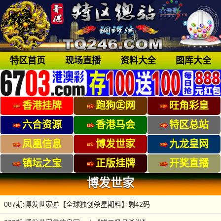
特区首页
现场直播
资料大全
图库大全
香港挂牌
跑狗㊣网
旺角彩皇
六合资源
香港马会
特区总站
凤凰信息
博发世家
九龙皇网
镇坛之宝
正版挂牌
开奖直播
博发世家
087期:博发世家㊣【全球独创杀星期料】剩42码