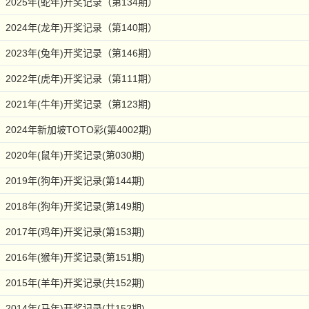
2025年(蛇年)开奖记录（第134期）
2024年(龙年)开奖记录（第140期）
2023年(兔年)开奖记录（第146期）
2022年(虎年)开奖记录（第111期）
2021年(牛年)开奖记录（第123期)
2024年新加坡TOTO彩(第4002期)
2020年(鼠年)开奖记录(第030期)
2019年(狗年)开奖记录(第144期)
2018年(狗年)开奖记录(第149期)
2017年(鸡年)开奖记录(第153期)
2016年(猴年)开奖记录(第151期)
2015年(羊年)开奖记录(共152期)
2014年(马年)开奖记录(共152期)