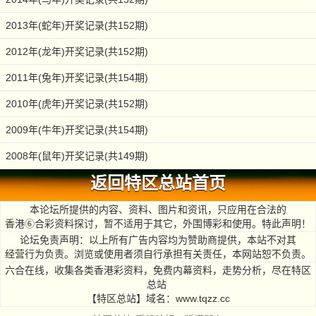
2013年(蛇年)开奖记录(共152期)
2012年(龙年)开奖记录(共152期)
2011年(兔年)开奖记录(共154期)
2010年(虎年)开奖记录(共152期)
2009年(牛年)开奖记录(共154期)
2008年(鼠年)开奖记录(共149期)
返回特区总站首页
本论坛所提供的内容、资料、图片和资讯，只应用在合法的
香港⑥合彩资料探讨，暂不适用于其它，外围博彩和使用。特此声明！
论坛免责声明：以上所有广告内容均为赞助商提供，本站不对其
经营行为负责。浏览或使用者须自行承担有关责任，本网站恕不负责。
六合在线，收集各类香港彩资料，免费内幕资料，走势分析，尽在特区
总站
【特区总站】域名：www.tqzz.cc