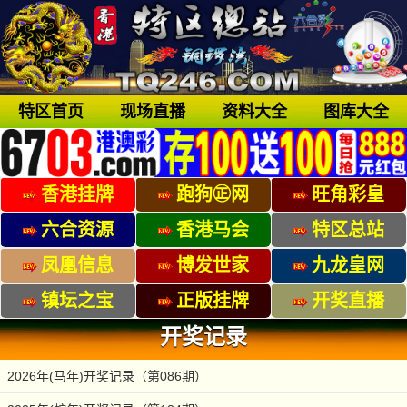
特区首页
现场直播
资料大全
图库大全
香港挂牌
跑狗㊣网
旺角彩皇
六合资源
香港马会
特区总站
凤凰信息
博发世家
九龙皇网
镇坛之宝
正版挂牌
开奖直播
开奖记录
2026年(马年)开奖记录（第086期）