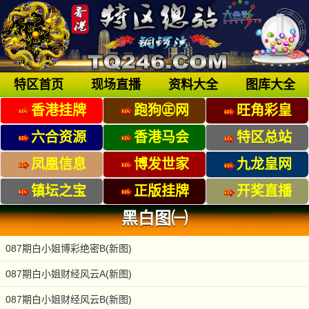
特区首页
现场直播
资料大全
图库大全
香港挂牌
跑狗㊣网
旺角彩皇
六合资源
香港马会
特区总站
凤凰信息
博发世家
九龙皇网
镇坛之宝
正版挂牌
开奖直播
黑白图㈠
087期白小姐博彩绝密B(新图)
087期白小姐财经风云A(新图)
087期白小姐财经风云B(新图)