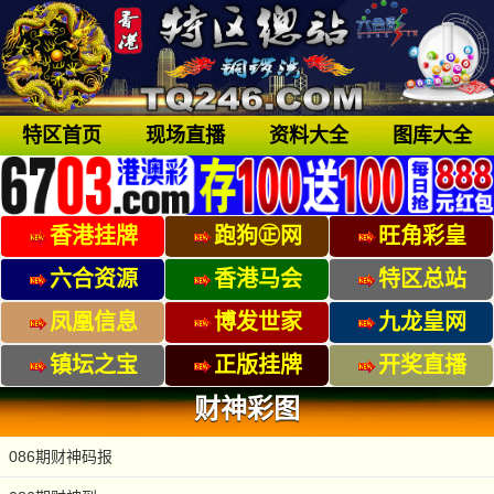
特区首页
现场直播
资料大全
图库大全
香港挂牌
跑狗㊣网
旺角彩皇
六合资源
香港马会
特区总站
凤凰信息
博发世家
九龙皇网
镇坛之宝
正版挂牌
开奖直播
财神彩图
086期财神码报