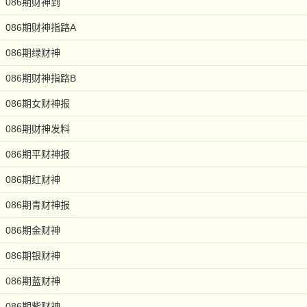
086期财神到
086期财神指路A
086期绿财神
086期财神指路B
086期女财神报
086期财神发料
086期平财神报
086期红财神
086期青财神报
086期金财神
086期银财神
086期蓝财神
086期紫财神