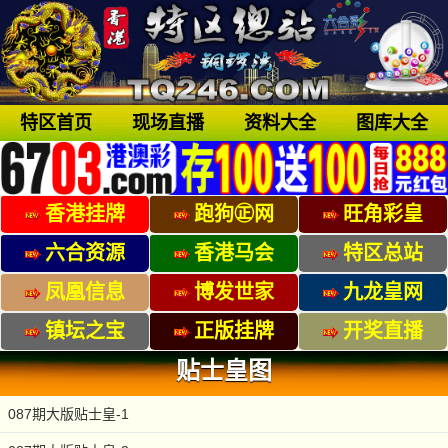
特区首页
现场直播
资料大全
图库大全
香港挂牌
跑狗㊣网
旺角彩皇
六合资源
香港马会
特区总站
凤凰信息
博发世家
九龙皇网
镇坛之宝
正版挂牌
开奖直播
贴士皇图
087期大版贴士皇-1