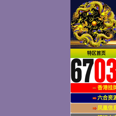
特区首页
香港挂
六合资
凤凰信