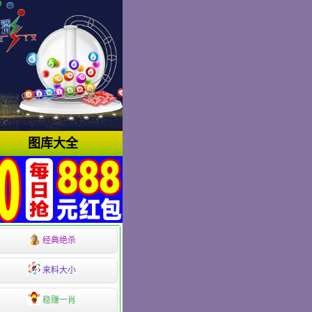
图库大全
经典绝杀
来料大小
稳赚一肖