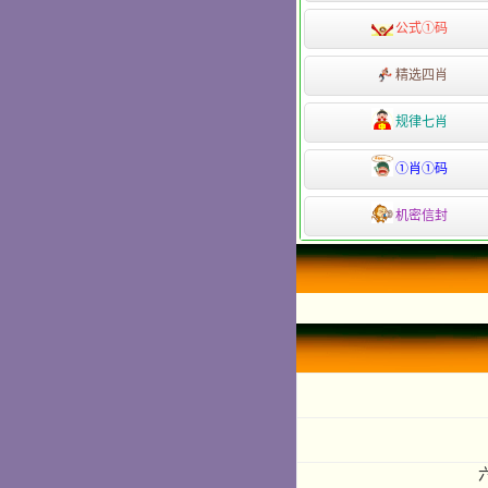
公式①码
精选四肖
规律七肖
①肖①码
机密信封