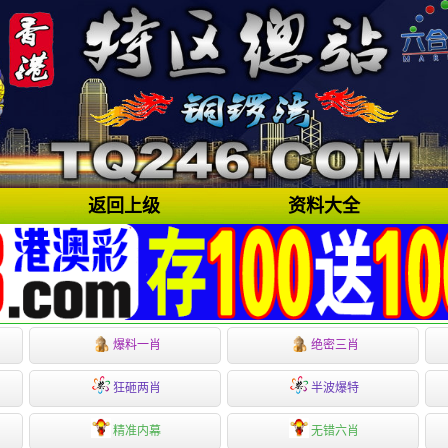
返回上级
资料大全
爆料一肖
绝密三肖
狂砸两肖
半波爆特
精准内幕
无错六肖