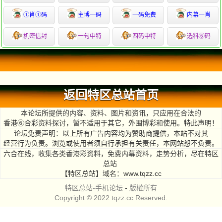
①肖①码
主博一码
一码免费
内幕一肖
机密信封
一句中特
四码中特
选料⑥码
返回特区总站首页
本论坛所提供的内容、资料、图片和资讯，只应用在合法的
香港⑥合彩资料探讨，暂不适用于其它，外围博彩和使用。特此声明！
论坛免责声明：以上所有广告内容均为赞助商提供，本站不对其
经营行为负责。浏览或使用者须自行承担有关责任，本网站恕不负责。
六合在线，收集各类香港彩资料，免费内幕资料，走势分析，尽在特区
总站
【特区总站】域名：www.tqzz.cc
特区总站-手机论坛
-
版權所有
Copyright © 2022 tqzz.cc Reserved.