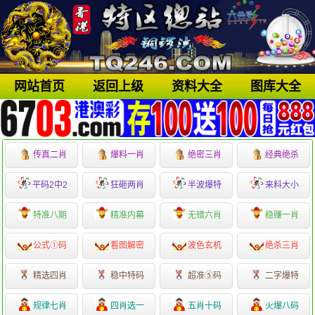
网站首页
返回上级
资料大全
图库大全
传真二肖
爆料一肖
绝密三肖
经典绝杀
平码2中2
狂砸两肖
半波爆特
来料大小
特准八期
精准内幕
无错六肖
稳赚一肖
公式①码
看图解密
波色玄机
绝杀三肖
精选四肖
稳中特码
超准⑤码
二字爆特
规律七肖
四肖选一
五肖十码
火爆八码