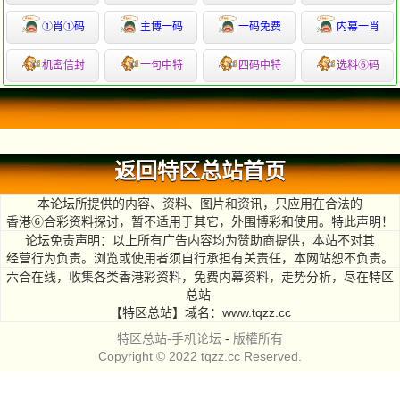
①肖①码
主博一码
一码免费
内幕一肖
机密信封
一句中特
四码中特
选料⑥码
返回特区总站首页
本论坛所提供的内容、资料、图片和资讯，只应用在合法的
香港⑥合彩资料探讨，暂不适用于其它，外围博彩和使用。特此声明！
论坛免责声明：以上所有广告内容均为赞助商提供，本站不对其
经营行为负责。浏览或使用者须自行承担有关责任，本网站恕不负责。
六合在线，收集各类香港彩资料，免费内幕资料，走势分析，尽在特区
总站
【特区总站】域名：www.tqzz.cc
特区总站-手机论坛
-
版權所有
Copyright © 2022 tqzz.cc Reserved.