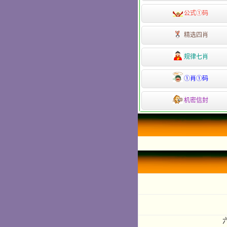
公式①码
精选四肖
规律七肖
①肖①码
机密信封