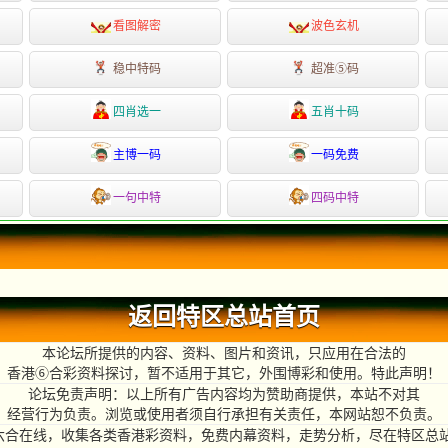
看图解密
波色玄机
稳中特码
超准⑤码
四肖选一
五肖十码
主博一码
一码免费
一句中特
四码中特
返回特区总站首页
本论坛所提供的内容、资料、图片和资讯，只应用在合法的
香港⑥合彩资料探讨，暂不适用于其它，外围博彩和使用。特此声明！
论坛免责声明：以上所有广告内容均为赞助商提供，本站不对其
经营行为负责。浏览或使用者须自行承担有关责任，本网站恕不负责。
六合在线，收集各类香港彩资料，免费内幕资料，走势分析，尽在特区总