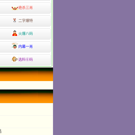
绝杀三肖
二字爆特
火爆八码
内幕一肖
选料⑥码
站