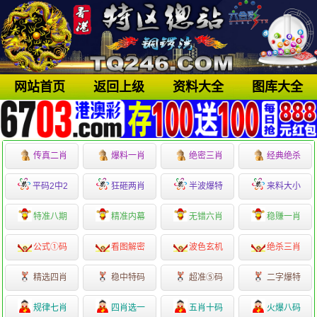
网站首页
返回上级
资料大全
图库大全
传真二肖
爆料一肖
绝密三肖
经典绝杀
平码2中2
狂砸两肖
半波爆特
来料大小
特准八期
精准内幕
无错六肖
稳赚一肖
公式①码
看图解密
波色玄机
绝杀三肖
精选四肖
稳中特码
超准⑤码
二字爆特
规律七肖
四肖选一
五肖十码
火爆八码