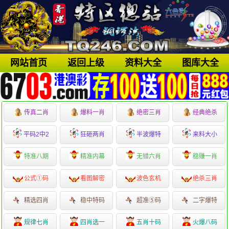
网站首页
返回上级
资料大全
图库大全
传真二肖
爆料一肖
绝密三肖
经典绝杀
平码2中2
狂砸两肖
半波爆特
来料大小
特准八期
精准内幕
无错六肖
稳赚一肖
公式①码
看图解密
波色玄机
绝杀三肖
精选四肖
稳中特码
超准⑤码
二字爆特
规律七肖
四肖选一
五肖十码
火爆八码