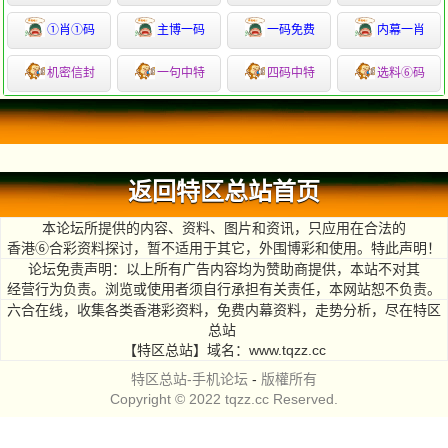
①肖①码
主博一码
一码免费
内幕一肖
机密信封
一句中特
四码中特
选料⑥码
返回特区总站首页
本论坛所提供的内容、资料、图片和资讯，只应用在合法的
香港⑥合彩资料探讨，暂不适用于其它，外围博彩和使用。特此声明！
论坛免责声明：以上所有广告内容均为赞助商提供，本站不对其
经营行为负责。浏览或使用者须自行承担有关责任，本网站恕不负责。
六合在线，收集各类香港彩资料，免费内幕资料，走势分析，尽在特区
总站
【特区总站】域名：www.tqzz.cc
特区总站-手机论坛
-
版權所有
Copyright © 2022 tqzz.cc Reserved.