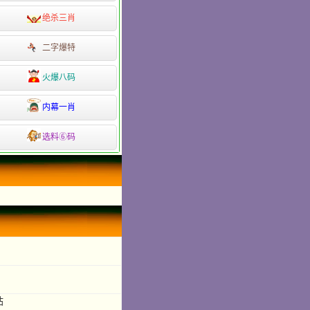
绝杀三肖
二字爆特
火爆八码
内幕一肖
选料⑥码
站