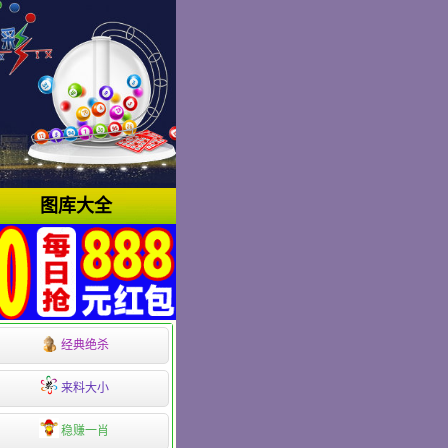
图库大全
经典绝杀
来料大小
稳赚一肖