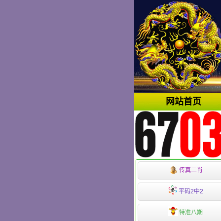
网站首页
传真二肖
平码2中2
特准八期