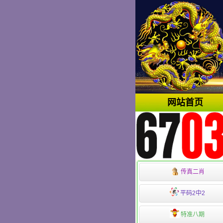
网站首页
传真二肖
平码2中2
特准八期