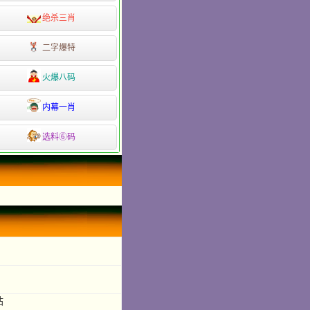
绝杀三肖
二字爆特
火爆八码
内幕一肖
选料⑥码
站