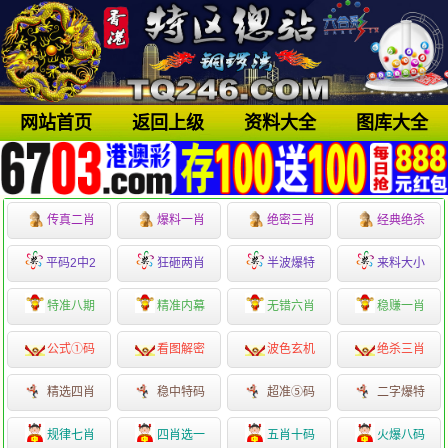
网站首页
返回上级
资料大全
图库大全
传真二肖
爆料一肖
绝密三肖
经典绝杀
平码2中2
狂砸两肖
半波爆特
来料大小
特准八期
精准内幕
无错六肖
稳赚一肖
公式①码
看图解密
波色玄机
绝杀三肖
精选四肖
稳中特码
超准⑤码
二字爆特
规律七肖
四肖选一
五肖十码
火爆八码