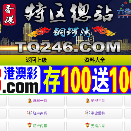
返回上级
资料大全
爆料一肖
绝密三肖
狂砸两肖
半波爆特
精准内幕
无错六肖