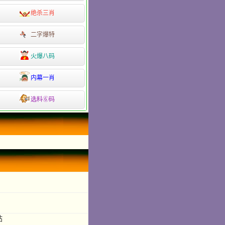
绝杀三肖
二字爆特
火爆八码
内幕一肖
选料⑥码
站