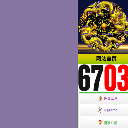
网站首页
传真二肖
平码2中2
特准八期