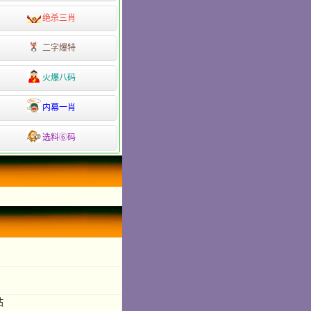
绝杀三肖
二字爆特
火爆八码
内幕一肖
选料⑥码
站