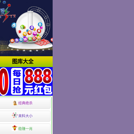
图库大全
经典绝杀
来料大小
稳赚一肖