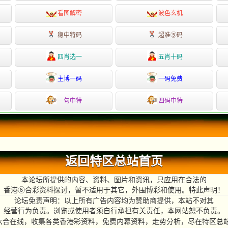
看图解密
波色玄机
稳中特码
超准⑤码
四肖选一
五肖十码
主博一码
一码免费
一句中特
四码中特
返回特区总站首页
本论坛所提供的内容、资料、图片和资讯，只应用在合法的
香港⑥合彩资料探讨，暂不适用于其它，外围博彩和使用。特此声明！
论坛免责声明：以上所有广告内容均为赞助商提供，本站不对其
经营行为负责。浏览或使用者须自行承担有关责任，本网站恕不负责。
六合在线，收集各类香港彩资料，免费内幕资料，走势分析，尽在特区总