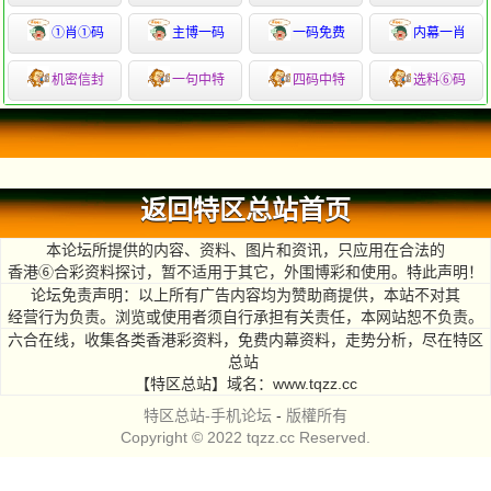
①肖①码
主博一码
一码免费
内幕一肖
机密信封
一句中特
四码中特
选料⑥码
返回特区总站首页
本论坛所提供的内容、资料、图片和资讯，只应用在合法的
香港⑥合彩资料探讨，暂不适用于其它，外围博彩和使用。特此声明！
论坛免责声明：以上所有广告内容均为赞助商提供，本站不对其
经营行为负责。浏览或使用者须自行承担有关责任，本网站恕不负责。
六合在线，收集各类香港彩资料，免费内幕资料，走势分析，尽在特区
总站
【特区总站】域名：www.tqzz.cc
特区总站-手机论坛
-
版權所有
Copyright © 2022 tqzz.cc Reserved.