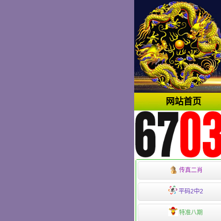
网站首页
传真二肖
平码2中2
特准八期