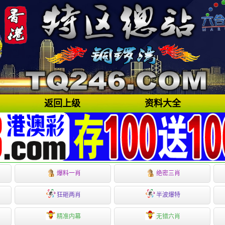
返回上级
资料大全
爆料一肖
绝密三肖
狂砸两肖
半波爆特
精准内幕
无错六肖