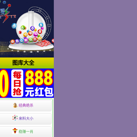
图库大全
经典绝杀
来料大小
稳赚一肖