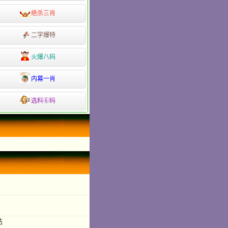
绝杀三肖
二字爆特
火爆八码
内幕一肖
选料⑥码
站