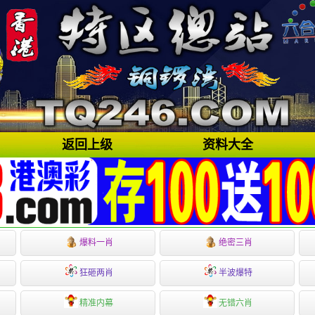
返回上级
资料大全
爆料一肖
绝密三肖
狂砸两肖
半波爆特
精准内幕
无错六肖