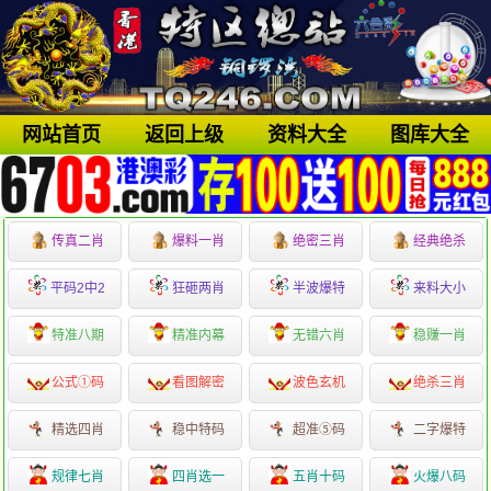
网站首页
返回上级
资料大全
图库大全
传真二肖
爆料一肖
绝密三肖
经典绝杀
平码2中2
狂砸两肖
半波爆特
来料大小
特准八期
精准内幕
无错六肖
稳赚一肖
公式①码
看图解密
波色玄机
绝杀三肖
精选四肖
稳中特码
超准⑤码
二字爆特
规律七肖
四肖选一
五肖十码
火爆八码