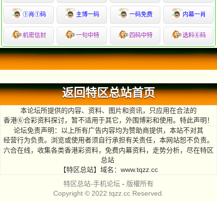
①肖①码
主博一码
一码免费
内幕一肖
机密信封
一句中特
四码中特
选料⑥码
返回特区总站首页
本论坛所提供的内容、资料、图片和资讯，只应用在合法的
香港⑥合彩资料探讨，暂不适用于其它，外围博彩和使用。特此声明！
论坛免责声明：以上所有广告内容均为赞助商提供，本站不对其
经营行为负责。浏览或使用者须自行承担有关责任，本网站恕不负责。
六合在线，收集各类香港彩资料，免费内幕资料，走势分析，尽在特区
总站
【特区总站】域名：www.tqzz.cc
特区总站-手机论坛
-
版權所有
Copyright © 2022 tqzz.cc Reserved.