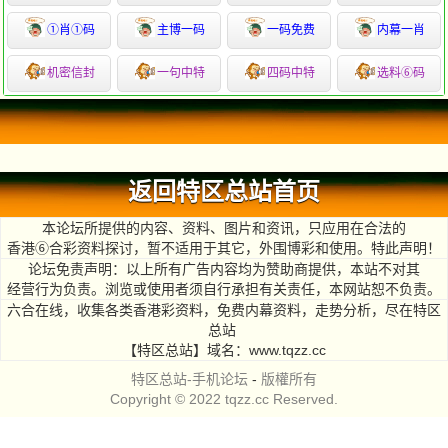
①肖①码
主博一码
一码免费
内幕一肖
机密信封
一句中特
四码中特
选料⑥码
返回特区总站首页
本论坛所提供的内容、资料、图片和资讯，只应用在合法的
香港⑥合彩资料探讨，暂不适用于其它，外围博彩和使用。特此声明！
论坛免责声明：以上所有广告内容均为赞助商提供，本站不对其
经营行为负责。浏览或使用者须自行承担有关责任，本网站恕不负责。
六合在线，收集各类香港彩资料，免费内幕资料，走势分析，尽在特区
总站
【特区总站】域名：www.tqzz.cc
特区总站-手机论坛
-
版權所有
Copyright © 2022 tqzz.cc Reserved.