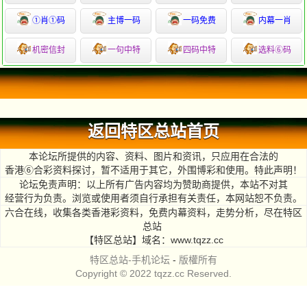
①肖①码
主博一码
一码免费
内幕一肖
机密信封
一句中特
四码中特
选料⑥码
返回特区总站首页
本论坛所提供的内容、资料、图片和资讯，只应用在合法的
香港⑥合彩资料探讨，暂不适用于其它，外围博彩和使用。特此声明！
论坛免责声明：以上所有广告内容均为赞助商提供，本站不对其
经营行为负责。浏览或使用者须自行承担有关责任，本网站恕不负责。
六合在线，收集各类香港彩资料，免费内幕资料，走势分析，尽在特区
总站
【特区总站】域名：www.tqzz.cc
特区总站-手机论坛
-
版權所有
Copyright © 2022 tqzz.cc Reserved.