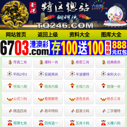
网站首页
返回上级
资料大全
图库大全
传真二肖
爆料一肖
绝密三肖
经典绝杀
平码2中2
狂砸两肖
半波爆特
来料大小
特准八期
精准内幕
无错六肖
稳赚一肖
公式①码
看图解密
波色玄机
绝杀三肖
精选四肖
稳中特码
超准⑤码
二字爆特
规律七肖
四肖选一
五肖十码
火爆八码