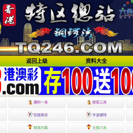
返回上级
资料大全
爆料一肖
绝密三肖
狂砸两肖
半波爆特
精准内幕
无错六肖