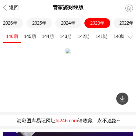
管家婆财经版
返回
2026年
2025年
2024年
2023年
2022年
146期
145期
144期
143期
142期
141期
140期
1
港彩图库易记网址
tq246.com
请收藏，永不迷路~